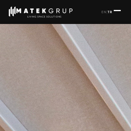
EN
|
TR