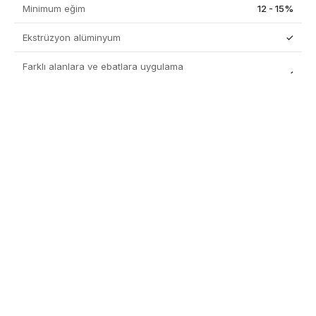
Minimum eğim
12 - 15%
Ekstrüzyon alüminyum
✓
Farklı alanlara ve ebatlara uygulama
✓
esnekliği
Dayanıklılık
✓
Kolay temizlik ve bakım
✓
Hava koşullarına karşı maksimum koruma
✓
Motorlu
✓
Perde sistemleri
Opsiyonel
Cam sistemleri
Opsiyonel
Aydınlatma
Entegre LED