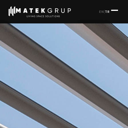
EN
|
TR